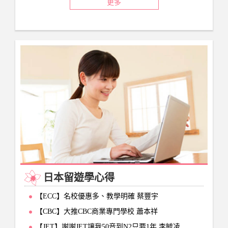
更多
日本留遊學心得
【ECC】名校優惠多、教學明確 蔡豐宇
【CBC】大推CBC商業專門學校 蕭本祥
【JET】謝謝JET讓我50音到N2只要1年 李毓凌