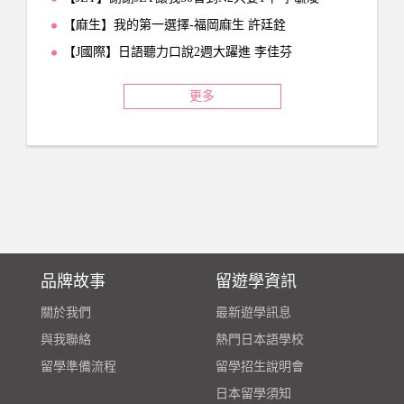
【麻生】我的第一選擇-福岡麻生 許廷銓
【J國際】日語聽力口說2週大躍進 李佳芬
更多
品牌故事
留遊學資訊
關於我們
最新遊學訊息
與我聯絡
熱門日本語學校
留學準備流程
留學招生說明會
日本留學須知