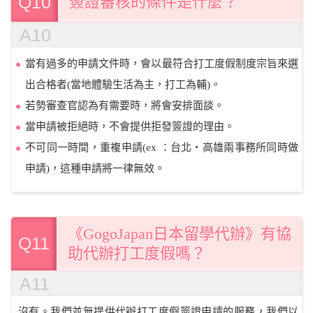
Q10
簽證審核的條件是什麼？
A10
當有過多的申請文件時，會以最符合打工度假制度宗旨來選
出合格者(當地體驗生活為主，打工為輔)。
若勢審查官認為有需要時，將會安排面談。
當申請被拒絕時，不會提供拒發簽證的理由。
不可同一時間，重複申請(ex ：台北・高雄兩事務所同時做
申請)，這種申請將一律無效。
《GogoJapan日本留學代辦》有協
Q11
助代辦打工度假嗎？
A11
沒有。我們並無提供代辦打工度假簽證申請的服務，我們以