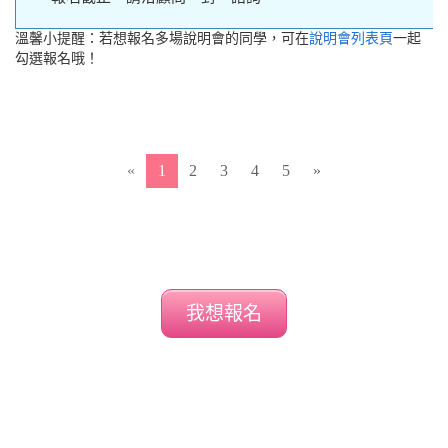
溫馨小提醒：若想報名多場說明會的同學，可在
說明會列表頁
一起
勾選報名哦！
«
1
2
3
4
5
»
我想報名