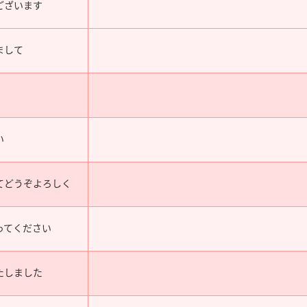
ございます
まして
い
てどうぞよろしく
ってください
たしました