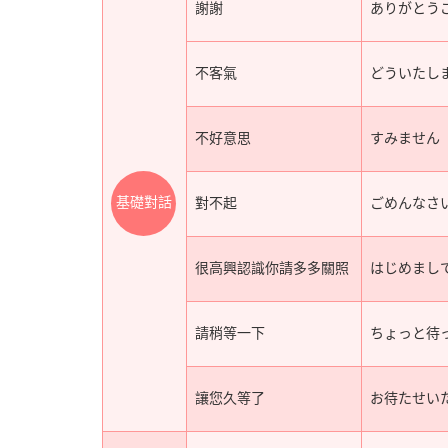
謝謝
ありがとう
不客氣
どういたし
不好意思
すみません
基礎對話
對不起
ごめんなさ
很高興認識你請多多關照
はじめまし
請稍等一下
ちょっと待
讓您久等了
お待たせい