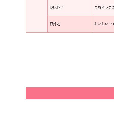
我吃飽了
ごちそうさ
很好吃
おいしいで