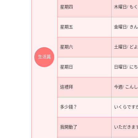
星期四
木曜日/ も
星期五
金曜日/ き
星期六
土曜日/ ど
生活篇
星期日
日曜日/ に
這禮拜
今週/ こん
多少錢？
いくらです
我開動了
いただきま