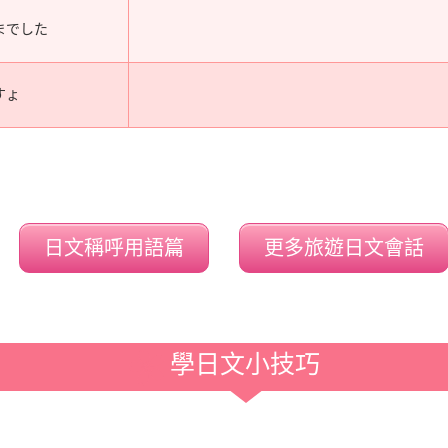
までした
すょ
日文稱呼用語篇
更多旅遊日文會話
學日文小技巧