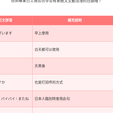
你到專業
日文補習班學習
有系統又生動活潑的日語哦！
日文拼音
補充說明
ざいます
早上使用
白天都可以使用
天黑後
すか
也是打招呼的方式
 バイバイ / またね
日本人臨別時會用此句