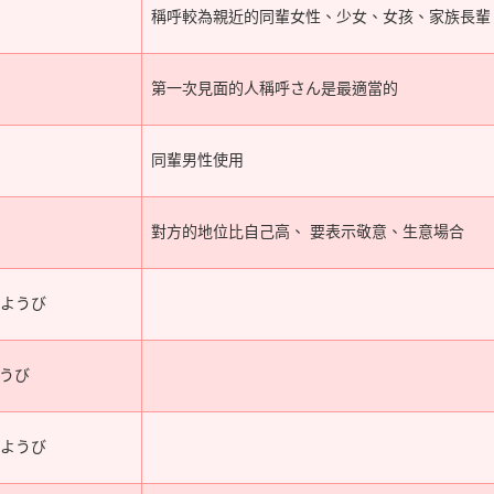
稱呼較為親近的同輩女性、少女、女孩、家族長輩
第一次見面的人稱呼さん是最適當的
同輩男性使用
對方的地位比自己高、 要表示敬意、生意場合
つようび
ようび
いようび