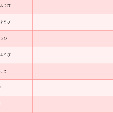
くようび
んようび
ようび
ちようび
しゅう
か
す