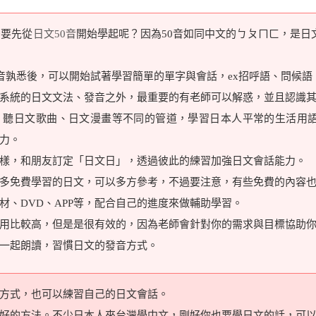
麼要先從
日文50音
開始學起呢？因為50音如同中文的ㄅㄆㄇㄈ，是日
0音孰悉後，可以開始試著學習簡單的單字與會話，ex招呼語、問候語
系統的日文文法、發音之外，最重要的有老師可以解惑，並且認識
、聽日文歌曲、日文漫畫等不同的管道，學習日本人平常的生活用
力。
樣，和朋友訂定「日文日」，透過彼此的練習加強日文會話能力。
多免費學習的日文，可以多方參考，不過要注意，有些免費的內容
材、DVD、APP等，配合自己的進度來做輔助學習。
用比較高，但是是很有效的，因為老師會針對你的需求與目標協助
一起朗讀，習慣日文的發音方式。
方式，也可以練習自己的日文會話。
好的方法。不少日本人來台灣學中文，剛好你也要學日文的話，可