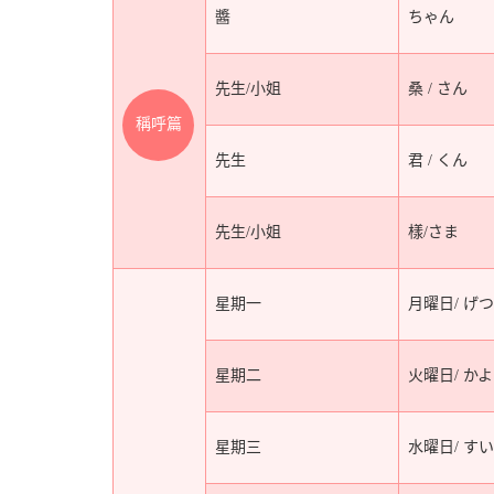
醬
ちゃん
先生/小姐
桑 / さん
稱呼篇
先生
君 / くん
先生/小姐
樣/さま
星期一
月曜日/ げ
星期二
火曜日/ か
星期三
水曜日/ す