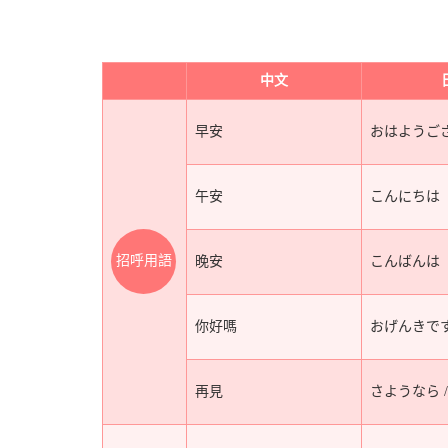
中文
早安
おはようご
午安
こんにちは
招呼用語
晚安
こんばんは
你好嗎
おげんきで
再見
さようなら /